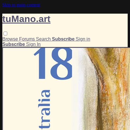
Skip to main content
tuMano.art
Browse
Forums
Search
Subscribe
Sign in
Subscribe
Sign In