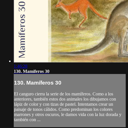
1:46:28
130. Mamíferos 30
130. Mamíferos 30
El canguro cierra la serie de los mamíferos. Como a los
anteriores, también estos dos animales los dibujamos con
lápiz de color y con tizas de pastel. Intentamos crear un
paisaje de tonos cálidos. Como predominan los colores
marrones y otros oscuros, le damos vida con la luz dorada y
también con ...