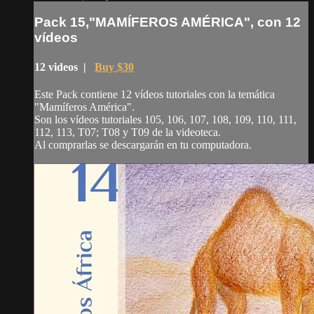
Pack 15,"MAMÍFEROS AMÉRICA", con 12
vídeos
12 videos |
Buy $30
Este Pack contiene 12 vídeos tutoriales con la temática
"Mamíferos América".
Son los vídeos tutoriales 105, 106, 107, 108, 109, 110, 111,
112, 113, T07; T08 y T09 de la videoteca.
Al comprarlas se descargarán en tu computadora.