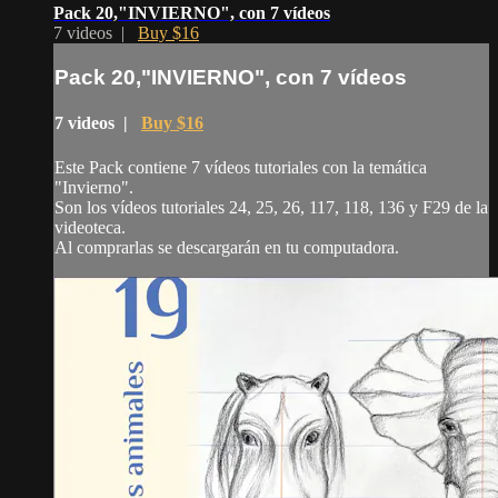
Pack 20,"INVIERNO", con 7 vídeos
7 videos |
Buy $16
Pack 20,"INVIERNO", con 7 vídeos
7 videos |
Buy $16
Este Pack contiene 7 vídeos tutoriales con la temática
"Invierno".
Son los vídeos tutoriales 24, 25, 26, 117, 118, 136 y F29 de la
videoteca.
Al comprarlas se descargarán en tu computadora.