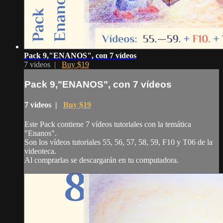
Pack 9,"ENANOS", con 7 vídeos
7 videos |
Buy $19
Pack 9,"ENANOS", con 7 vídeos
7 videos |
Buy $19
Este Pack contiene 7 vídeos tutoriales con la temática
"Enanos".
Son los vídeos tutoriales 55, 56, 57, 58, 59, F10 y T06 de la
videoteca.
Al comprarlas se descargarán en tu computadora.