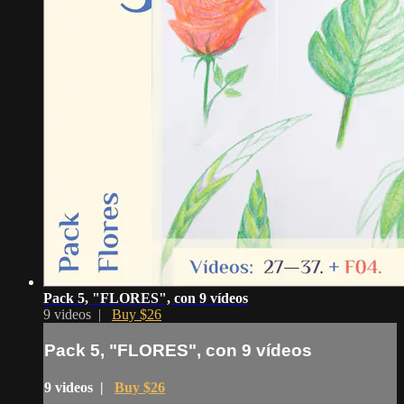
Pack 5, "FLORES", con 9 vídeos
9 videos |
Buy $26
Pack 5, "FLORES", con 9 vídeos
9 videos |
Buy $26