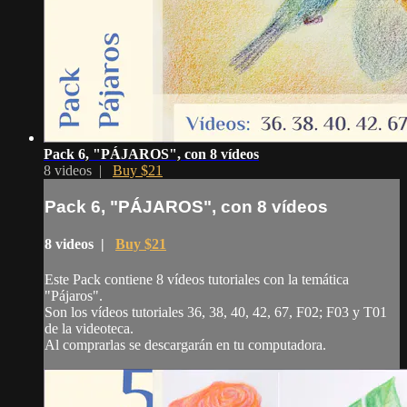
Pack 6, "PÁJAROS", con 8 vídeos
8 videos |
Buy $21
Pack 6, "PÁJAROS", con 8 vídeos
8 videos |
Buy $21
Este Pack contiene 8 vídeos tutoriales con la temática
"Pájaros".
Son los vídeos tutoriales 36, 38, 40, 42, 67, F02; F03 y T01
de la videoteca.
Al comprarlas se descargarán en tu computadora.