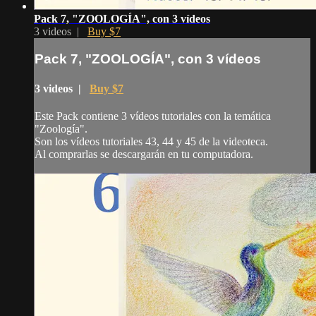
Pack 7, "ZOOLOGÍA", con 3 vídeos
3 videos |
Buy $7
Pack 7, "ZOOLOGÍA", con 3 vídeos
3 videos |
Buy $7
Este Pack contiene 3 vídeos tutoriales con la temática
"Zoología".
Son los vídeos tutoriales 43, 44 y 45 de la videoteca.
Al comprarlas se descargarán en tu computadora.