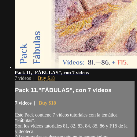
Pack 11,"FÁBULAS", con 7 vídeos
7 videos |
Buy $18
Pack 11,"FÁBULAS", con 7 vídeos
7 videos |
Buy $18
Este Pack contiene 7 vídeos tutoriales con la temática
"Fábulas".
Son los vídeos tutoriales 81, 82, 83, 84, 85, 86 y F15 de la
videoteca.
Al comprarlas se descargarán en tu computadora.