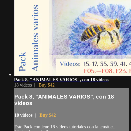
Pack 8, "ANIMALES VARIOS", con 18 vídeos
18 videos |
Buy $42
Pack 8, "ANIMALES VARIOS", con 18
vídeos
18 videos |
Buy $42
Este Pack contiene 18 vídeos tutoriales con la temática