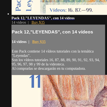
Pack 12,"LEYENDAS", con 14 vídeos
14 videos |
Buy $35
Pack 12,"LEYENDAS", con 14 vídeos
14 videos |
Buy $35
Este Pack contiene 14 vídeos tutoriales con la temática
"Leyendas".
Son los vídeos tutoriales 16, 87, 88, 89, 90, 91, 92, 93, 94,
95, 96, 97, 98 y 99 de la videoteca.
Al comprarlas se descargarán en tu computadora.