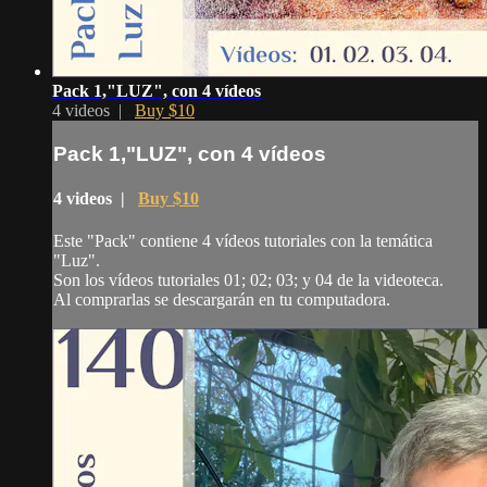
Pack 1,"LUZ", con 4 vídeos
4 videos |
Buy $10
Pack 1,"LUZ", con 4 vídeos
4 videos |
Buy $10
Este "Pack" contiene 4 vídeos tutoriales con la temática
"Luz".
Son los vídeos tutoriales 01; 02; 03; y 04 de la videoteca.
Al comprarlas se descargarán en tu computadora.