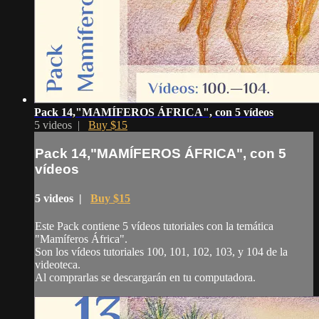
Pack 14,"MAMÍFEROS ÁFRICA", con 5 vídeos
5 videos |
Buy $15
Pack 14,"MAMÍFEROS ÁFRICA", con 5
vídeos
5 videos |
Buy $15
Este Pack contiene 5 vídeos tutoriales con la temática
"Mamíferos África".
Son los vídeos tutoriales 100, 101, 102, 103, y 104 de la
videoteca.
Al comprarlas se descargarán en tu computadora.