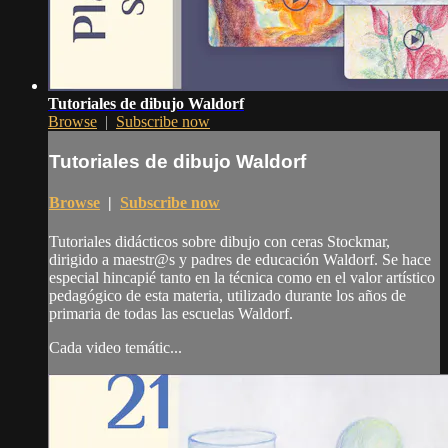
Tutoriales de dibujo Waldorf
Browse
|
Subscribe now
Tutoriales de dibujo Waldorf
Browse
|
Subscribe now
Tutoriales didácticos sobre dibujo con ceras Stockmar,
dirigido a maestr@s y padres de educación Waldorf. Se hace
especial hincapié tanto en la técnica como en el valor artístico
pedagógico de esta materia, utilizado durante los años de
primaria de todas las escuelas Waldorf.
Cada video temátic...