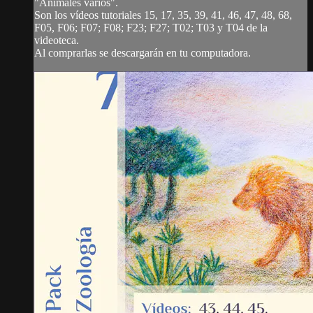
"Animales varios".
Son los vídeos tutoriales 15, 17, 35, 39, 41, 46, 47, 48, 68,
F05, F06; F07; F08; F23; F27; T02; T03 y T04 de la
videoteca.
Al comprarlas se descargarán en tu computadora.